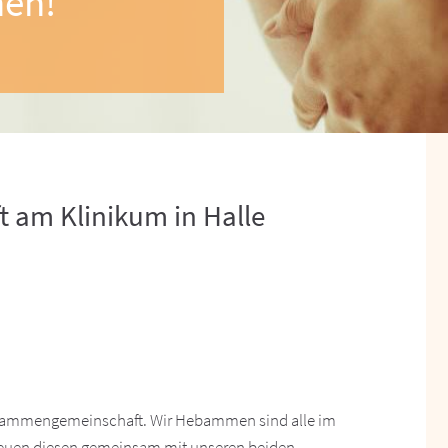
men!
am Klinikum in Halle
ebammengemeinschaft. Wir Hebammen sind alle im
etreuen diesen gemeinsam mit unseren beiden