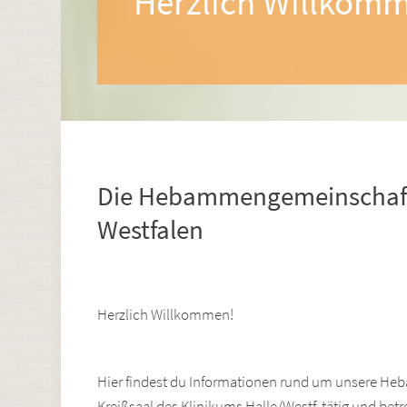
Herzlich Willkom
Die Hebammengemeinschaft 
Westfalen
Herzlich Willkommen!
Hier findest du Informationen rund um unsere H
Kreißsaal des Klinikums Halle/Westf. tätig und b